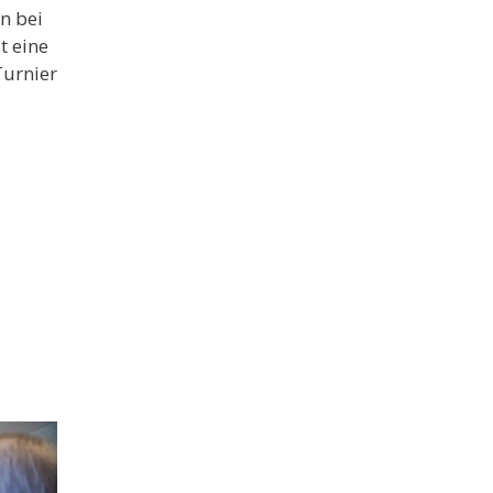
n bei
t eine
Turnier