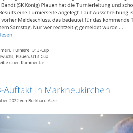
 Bandt (SK König) Plauen hat die Turnierleitung und scho
Results eine Turnierseite angelegt. Laut Ausschreibung is
vorher Meldeschluss, das bedeutet für das kommende 
sem Samstag. Nur wer rechtzeitig gemeldet wurde …
lesen
gorien
emein
,
Turniere
,
U13-Cup
agwörter
hwuchs
,
Plauen
,
U13-Cup
eibe einen Kommentar
-Auftakt in Markneukirchen
ober 2022
von
Burkhard Atze