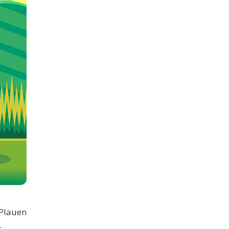
 Plauen
.