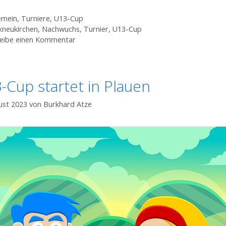
gorien
emein
,
Turniere
,
U13-Cup
agwörter
neukirchen
,
Nachwuchs
,
Turnier
,
U13-Cup
eibe einen Kommentar
-Cup startet in Plauen
ust 2023
von
Burkhard Atze