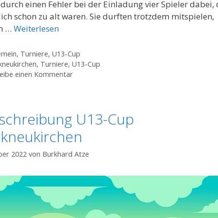
durch einen Fehler bei der Einladung vier Spieler dabei, 
lich schon zu alt waren. Sie durften trotzdem mitspielen,
en …
Weiterlesen
gorien
emein
,
Turniere
,
U13-Cup
agwörter
neukirchen
,
Turniere
,
U13-Cup
eibe einen Kommentar
schreibung U13-Cup
kneukirchen
ber 2022
von
Burkhard Atze