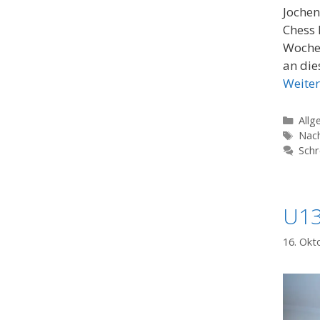
Jochen
Chess 
Woche 
an die
Weiter
Kate
Allg
Schl
Nac
Schr
U13
16. Okt