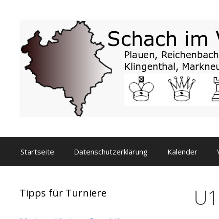
Zum
Inhalt
springen
Startseite
Datenschutzerklärung
Kalender
U1
Tipps für Turniere