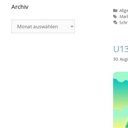
Archiv
Kate
Allg
Schl
Mark
Archiv
Schr
U13
30. Aug