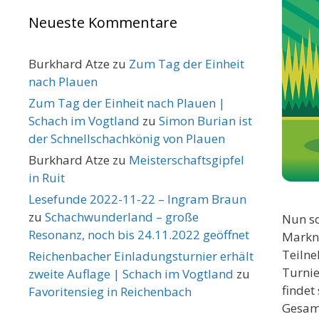
Neueste Kommentare
Burkhard Atze
zu
Zum Tag der Einheit
nach Plauen
Zum Tag der Einheit nach Plauen |
Schach im Vogtland
zu
Simon Burian ist
der Schnellschachkönig von Plauen
Burkhard Atze
zu
Meisterschaftsgipfel
in Ruit
Lesefunde 2022-11-22 – Ingram Braun
zu
Schachwunderland – große
Nun sc
Resonanz, noch bis 24.11.2022 geöffnet
Markne
Teilne
Reichenbacher Einladungsturnier erhält
Turnie
zweite Auflage | Schach im Vogtland
zu
findet
Favoritensieg in Reichenbach
Gesam