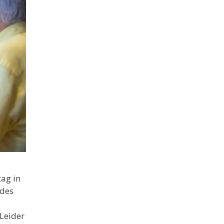
tag in
 des
Leider