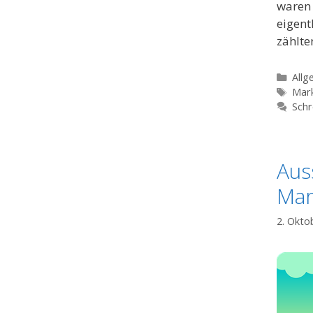
waren 
eigent
zählt
Kate
Allg
Schl
Mark
Schr
Aus
Mar
2. Okto