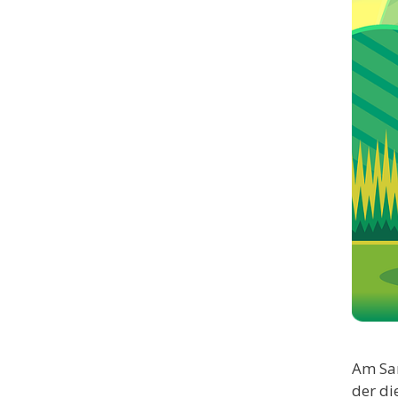
Am Sam
der di