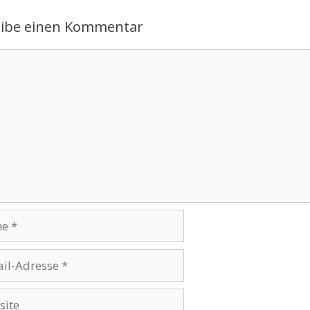
eibe einen Kommentar
ntar
se
te