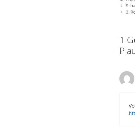
Scha
3. R
1 G
Pla
Vo
ht