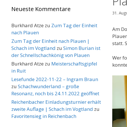
Pl
Neueste Kommentare
31. Aug
Burkhard Atze
zu
Zum Tag der Einheit
Am Don
nach Plauen
Plauen
Zum Tag der Einheit nach Plauen |
statt. 
Schach im Vogtland
zu
Simon Burian ist
der Schnellschachkönig von Plauen
Wer fo
Burkhard Atze
zu
Meisterschaftsgipfel
konnt
in Ruit
Lesefunde 2022-11-22 – Ingram Braun
zu
Schachwunderland – große
Resonanz, noch bis 24.11.2022 geöffnet
Reichenbacher Einladungsturnier erhält
zweite Auflage | Schach im Vogtland
zu
Favoritensieg in Reichenbach