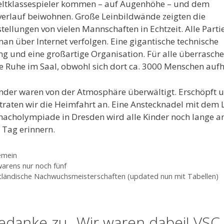
eltklassespieler kommen – auf Augenhöhe – und dem
verlauf beiwohnen. Große Leinbildwände zeigten die
stellungen von vielen Mannschaften in Echtzeit. Alle Parti
an über Internet verfolgen. Eine gigantische technische
ng und eine großartige Organisation. Für alle überrasch
e Ruhe im Saal, obwohl sich dort ca. 3000 Menschen aufh
inder waren von der Atmosphäre überwältigt. Erschöpft 
raten wir die Heimfahrt an. Eine Anstecknadel mit dem 
hacholympiade in Dresden wird alle Kinder noch lange a
 Tag erinnern.
gorien
emein
arens nur noch fünf
ländische Nachwuchsmeisterschaften (updated nun mit Tabellen)
edanke zu „Wir waren dabei! VSC