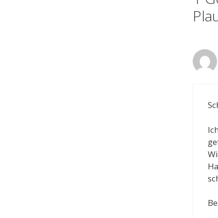
Pla
Sc
Ic
ge
Wi
Ha
sc
Be