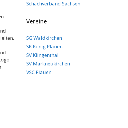
Schachverband Sachsen
en
Vereine
end
SG Waldkirchen
ielten.
SK König Plauen
und
SV Klingenthal
Logo
SV Markneukirchen
n
VSC Plauen