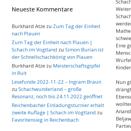
Schach
Neueste Kommentare
Weiter
Schach
werden
Burkhard Atze
zu
Zum Tag der Einheit
Mathe
nach Plauen
schwie
Zum Tag der Einheit nach Plauen |
Eine g
Schach im Vogtland
zu
Simon Burian ist
Mensch
der Schnellschachkönig von Plauen
Würfel
Burkhard Atze
zu
Meisterschaftsgipfel
Kinder
in Ruit
Lesefunde 2022-11-22 – Ingram Braun
Nun gi
zu
Schachwunderland – große
drängt
Resonanz, noch bis 24.11.2022 geöffnet
Ebenso
wollt
Reichenbacher Einladungsturnier erhält
Anand 
zweite Auflage | Schach im Vogtland
zu
Beljaw
Favoritensieg in Reichenbach
Partie