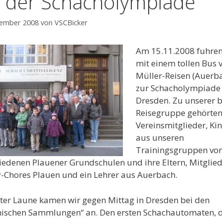
i der Schacholympiade
vember 2008
von
VSCBicker
Am 15.11.2008 fuhren
mit einem tollen Bus 
Müller-Reisen (Auerb
zur Schacholympiade
Dresden. Zu unserer 
Reisegruppe gehörte
Vereinsmitglieder, Ki
aus unseren
Trainingsgruppen vo
iedenen Plauener Grundschulen und ihre Eltern, Mitglied
-Chores Plauen und ein Lehrer aus Auerbach.
ter Laune kamen wir gegen Mittag in Dresden bei den
ischen Sammlungen“ an. Den ersten Schachautomaten, d