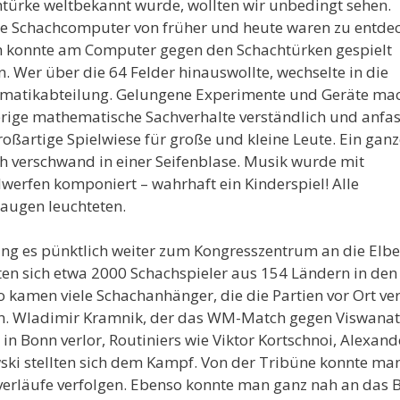
türke weltbekannt wurde, wollten wir unbedingt sehen.
e Schachcomputer von früher und heute waren zu entde
 konnte am Computer gegen den Schachtürken gespielt
. Wer über die 64 Felder hinauswollte, wechselte in die
matikabteilung. Gelungene Experimente und Geräte ma
rige mathematische Sachverhalte verständlich und anfas
roßartige Spielwiese für große und kleine Leute. Ein ganz
 verschwand in einer Seifenblase. Musik wurde mit
werfen komponiert – wahrhaft ein Kinderspiel! Alle
augen leuchteten.
ng es pünktlich weiter zum Kongresszentrum an die Elbe
en sich etwa 2000 Schachspieler aus 154 Ländern in den 
 kamen viele Schachanhänger, die die Partien vor Ort ve
en. Wladimir Kramnik, der das WM-Match gegen Viswana
in Bonn verlor, Routiniers wie Viktor Kortschnoi, Alexand
ski stellten sich dem Kampf. Von der Tribüne konnte man
verläufe verfolgen. Ebenso konnte man ganz nah an das B