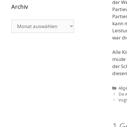
der W
Archiv
Partie
Partie
Archiv
kann m
Leistu
war di
Alle K
müde t
der Sc
diesen
Kate
Allg
Da w
Vogt
1 G