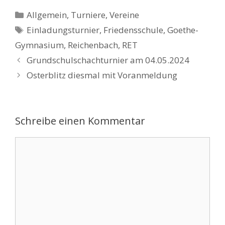
Kategorien
Allgemein
,
Turniere
,
Vereine
Schlagwörter
Einladungsturnier
,
Friedensschule
,
Goethe-
Gymnasium
,
Reichenbach
,
RET
Grundschulschachturnier am 04.05.2024
Osterblitz diesmal mit Voranmeldung
Schreibe einen Kommentar
Kommentar