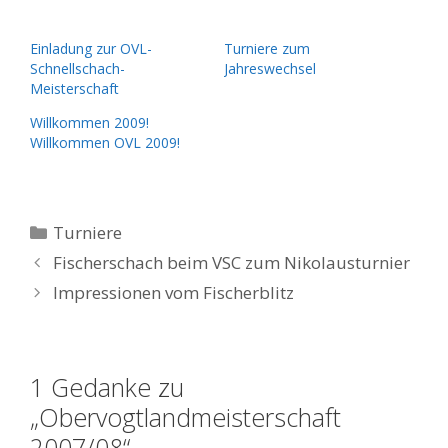
Einladung zur OVL-
Turniere zum
Schnellschach-
Jahreswechsel
Meisterschaft
Willkommen 2009!
Willkommen OVL 2009!
Kategorien
Turniere
Fischerschach beim VSC zum Nikolausturnier
Impressionen vom Fischerblitz
1 Gedanke zu
„Obervogtlandmeisterschaft
2007/08“