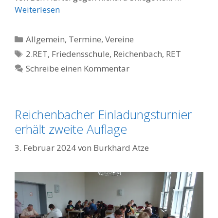
Weiterlesen
Kategorien
Allgemein
,
Termine
,
Vereine
Schlagwörter
2.RET
,
Friedensschule
,
Reichenbach
,
RET
Schreibe einen Kommentar
Reichenbacher Einladungsturnier
erhält zweite Auflage
3. Februar 2024
von
Burkhard Atze