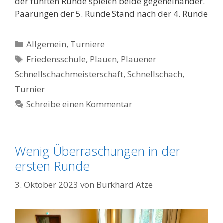
der fünften Runde spielen beide gegeneinander.
Paarungen der 5. Runde Stand nach der 4. Runde
Kategorien
Allgemein
,
Turniere
Schlagwörter
Friedensschule
,
Plauen
,
Plauener
Schnellschachmeisterschaft
,
Schnellschach
,
Turnier
Schreibe einen Kommentar
Wenig Überraschungen in der
ersten Runde
3. Oktober 2023
von
Burkhard Atze