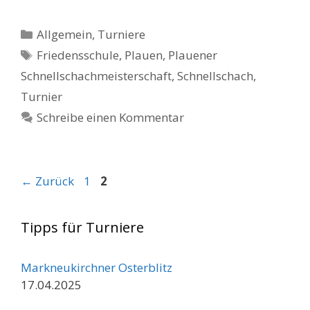
Kategorien
Allgemein
,
Turniere
Schlagwörter
Friedensschule
,
Plauen
,
Plauener
Schnellschachmeisterschaft
,
Schnellschach
,
Turnier
Schreibe einen Kommentar
Seite
Seite
←
Zurück
1
2
Tipps für Turniere
Markneukirchner Osterblitz
17.04.2025