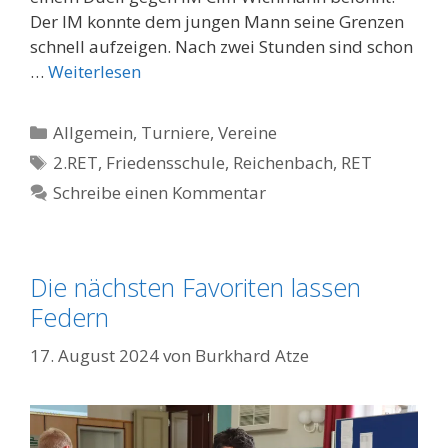
Der IM konnte dem jungen Mann seine Grenzen
schnell aufzeigen. Nach zwei Stunden sind schon
…
Weiterlesen
Kategorien
Allgemein
,
Turniere
,
Vereine
Schlagwörter
2.RET
,
Friedensschule
,
Reichenbach
,
RET
Schreibe einen Kommentar
Die nächsten Favoriten lassen
Federn
17. August 2024
von
Burkhard Atze