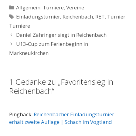
Kategorien
Allgemein
,
Turniere
,
Vereine
Schlagwörter
Einladungsturnier
,
Reichenbach
,
RET
,
Turnier
,
Turniere
Daniel Zähringer siegt in Reichenbach
U13-Cup zum Ferienbeginn in
Markneukirchen
1 Gedanke zu „Favoritensieg in
Reichenbach“
Pingback:
Reichenbacher Einladungsturnier
erhält zweite Auflage | Schach im Vogtland