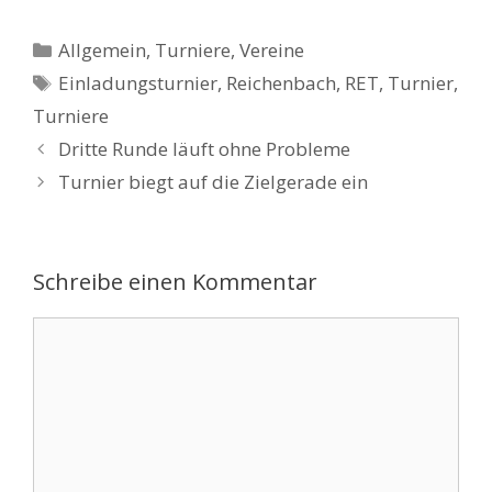
Kategorien
Allgemein
,
Turniere
,
Vereine
Schlagwörter
Einladungsturnier
,
Reichenbach
,
RET
,
Turnier
,
Turniere
Dritte Runde läuft ohne Probleme
Turnier biegt auf die Zielgerade ein
Schreibe einen Kommentar
Kommentar