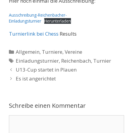
Hier noch einmal die Ausschreibung:
Ausschreibung-Reichenbacher-
Einladungsturnier
Herunterladen
Turnierlink bei Chess
Results
Kategorien
Allgemein
,
Turniere
,
Vereine
Schlagwörter
Einladungsturnier
,
Reichenbach
,
Turnier
U13-Cup startet in Plauen
Es ist angerichtet
Schreibe einen Kommentar
Kommentar