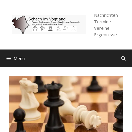
Zum
Inhalt
Nachrichten
springen
Termine
Vereine
Ergebnisse
Menü