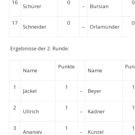
16
0
0
Schürer
–
Bursian
17
0
0
Schneider
–
Orlamünder
Ergebnisse der 2. Runde:
Punkte
Pun
Name
Name
1
1
1
Jäckel
–
Beyer
2
1
1
Ullrich
–
Kadner
3
1
1
Ananiev
–
Künzel