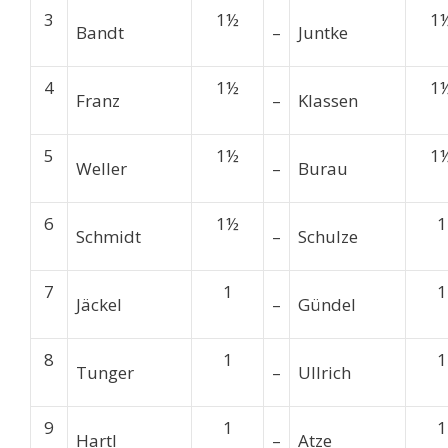
3
1½
1
Bandt
–
Juntke
4
1½
1
Franz
–
Klassen
5
1½
1
Weller
–
Burau
6
1½
1
Schmidt
–
Schulze
7
1
1
Jäckel
–
Gündel
8
1
1
Tunger
–
Ullrich
9
1
1
Hartl
–
Atze