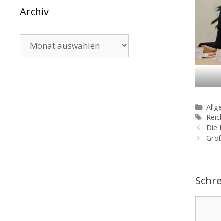
Archiv
Archiv
Kate
Allg
Schl
Reic
Die 
Groß
Schr
Komme