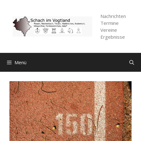
Zum
Inhalt
Nachrichten
springen
Termine
Vereine
Ergebnisse
Menü