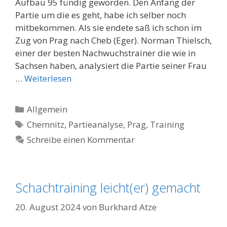
Aufbau 95 fündig geworden. Den Anfang der
Partie um die es geht, habe ich selber noch
mitbekommen. Als sie endete saß ich schon im
Zug von Prag nach Cheb (Eger). Norman Thielsch,
einer der besten Nachwuchstrainer die wie in
Sachsen haben, analysiert die Partie seiner Frau
…
Weiterlesen
Kategorien
Allgemein
Schlagwörter
Chemnitz
,
Partieanalyse
,
Prag
,
Training
Schreibe einen Kommentar
Schachtraining leicht(er) gemacht
20. August 2024
von
Burkhard Atze