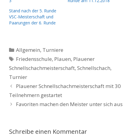
3
Runde am 11.12.2018
Stand nach der 5. Runde
VSC-Meisterschaft und
Paarungen der 6. Runde
Kategorien
Allgemein
,
Turniere
Schlagwörter
Friedensschule
,
Plauen
,
Plauener
Schnellschachmeisterschaft
,
Schnellschach
,
Turnier
Plauener Schnellschachmeisterschaft mit 30
Teilnehmern gestartet
Favoriten machen den Meister unter sich aus
Schreibe einen Kommentar