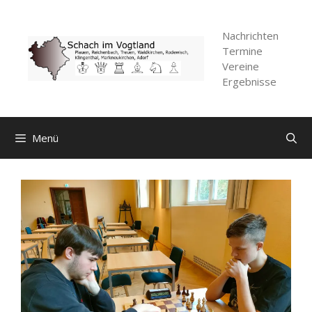
Zum
Inhalt
Nachrichten
springen
Termine
Vereine
Ergebnisse
Menü