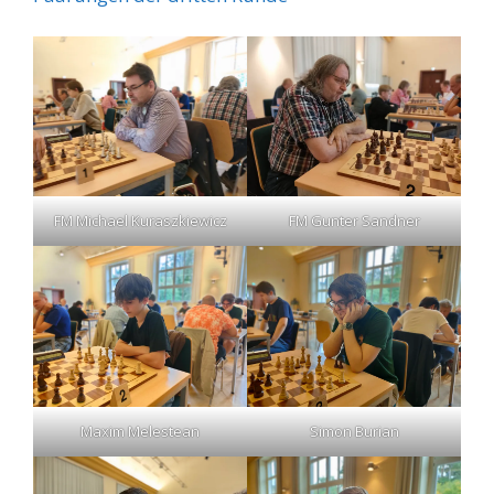
FM Michael Kuraszkiewicz
FM Gunter Sandner
Maxim Melestean
Simon Burian