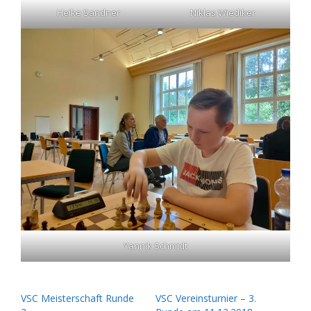
Heike Sandner
Niklas Wiediker
Yannik Schmidt
VSC Meisterschaft Runde
VSC Vereinsturnier – 3.