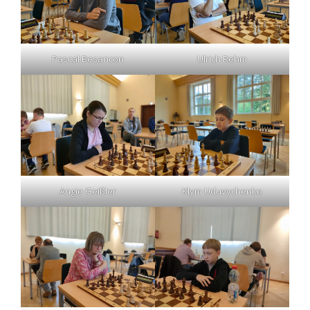
Pascal Besancon
Ulrich Rehm
Angie Geißler
Klym Uduvychenko