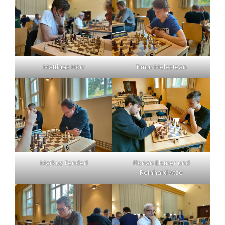
Matthias Hörr
Timur Melestean
Markus Fenderl
Florian Elstner und
Reinhard Atze