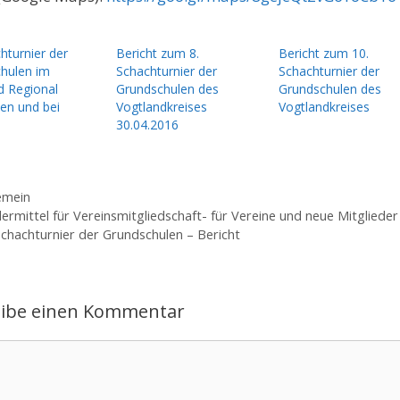
hturnier der
Bericht zum 8.
Bericht zum 10.
hulen im
Schachturnier der
Schachturnier der
d Regional
Grundschulen des
Grundschulen des
en und bei
Vogtlandkreises
Vogtlandkreises
e
30.04.2016
gorien
emein
ermittel für Vereinsmitgliedschaft- für Vereine und neue Mitglieder
Schachturnier der Grundschulen – Bericht
eibe einen Kommentar
ntar