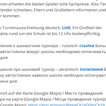
ren erhalten die besten Spieler tolle Sachpreise. Also Te
lender schreiben, Eltern und Großeltern informieren un
er kommen:
h-Turnierausschreibung deutsch:
Link
, Ein Großteil der
ätze rund um die Schule ist bis 12 Uhr kostenpflichtig.
ление о шахматном турнире – russisch:
ссылка
Боль
 автостоянки вокруг школы необходимо оплачивать
 дня.
шення про шаховий турнір – ukrainisch:
посилання
Б
ну автостоянки навколо школи необхідно оплачуват
дини дня.
rort auf der Karte (Google-Maps) / Место проведения
ра на карте (Google Maps) / Місце проведення турнір
(Google Maps):
https://goo.gl/maps/8gejeQt2vG6YoCb16