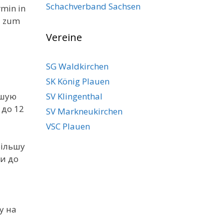
Schachverband Sachsen
rmin in
d zum
Vereine
SG Waldkirchen
SK König Plauen
шую
SV Klingenthal
 до 12
SV Markneukirchen
VSC Plauen
ільшу
и до
у на