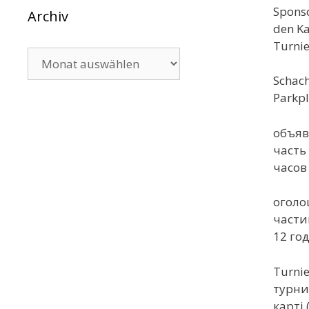
Sponso
Archiv
den Ka
Turni
Archiv
Schac
Parkpl
объяв
часть
часов
оголо
части
12 го
Turnie
турни
карті 