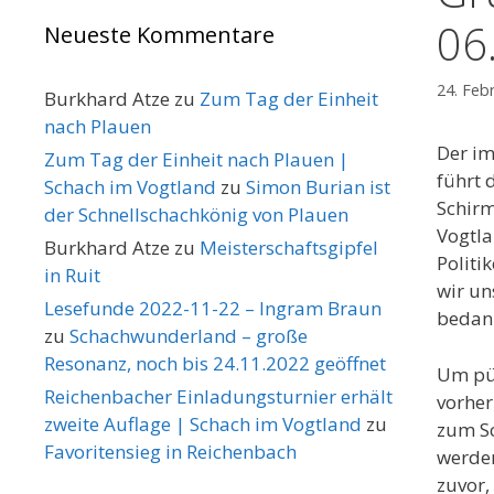
06
Neueste Kommentare
24. Feb
Burkhard Atze
zu
Zum Tag der Einheit
nach Plauen
Der im
Zum Tag der Einheit nach Plauen |
führt 
Schach im Vogtland
zu
Simon Burian ist
Schirm
der Schnellschachkönig von Plauen
Vogtla
Burkhard Atze
zu
Meisterschaftsgipfel
Politi
in Ruit
wir un
Lesefunde 2022-11-22 – Ingram Braun
bedank
zu
Schachwunderland – große
Resonanz, noch bis 24.11.2022 geöffnet
Um pün
Reichenbacher Einladungsturnier erhält
vorher
zweite Auflage | Schach im Vogtland
zu
zum Sc
Favoritensieg in Reichenbach
werden
zuvor,