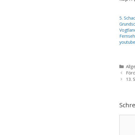
5. Schac
Grundsc
Vogtlan
Fernseh
youtub
Kate
Allg
Förd
13. 
Schr
Komme