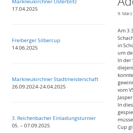
Ad
Markneukirchner Osterblitz
17.04.2025
9. März
Am 3.3
Schac
Freiberger Silbercup
in Sch
14.06.2025
um de
In der
diejen
konnte
Markneukirchner Stadtmeisterschaft
gewinn
26.09.2024-24.04.2025
vom VS
Jasper
In die
gespie
3. Reichenbacher Einladungsturnier
müsse
05. – 07.09.2025
Cup gi