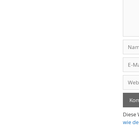
Name
E-
Mail-
Adres
Websi
Diese 
wie de