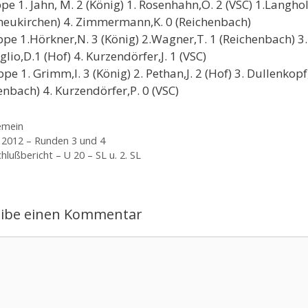
pe 1. Jahn, M. 2 (König) 1. Rosenhahn,O. 2 (VSC) 1.Langholz
eukirchen) 4. Zimmermann,K. 0 (Reichenbach)
pe 1.Hörkner,N. 3 (König) 2.Wagner,T. 1 (Reichenbach) 3.
glio,D.1 (Hof) 4. Kurzendörfer,J. 1 (VSC)
pe 1. Grimm,I. 3 (König) 2. Pethan,J. 2 (Hof) 3. Dullenkopf
enbach) 4. Kurzendörfer,P. 0 (VSC)
gorien
emein
2012 – Runden 3 und 4
hlußbericht – U 20 – SL u. 2. SL
eibe einen Kommentar
ntar