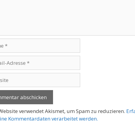
se
te
Website verwendet Akismet, um Spam zu reduzieren.
Erf
ine Kommentardaten verarbeitet werden.