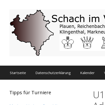
Zum
Inhalt
springen
Startseite
Datenschutzerklärung
Kalender
U1
Tipps für Turniere