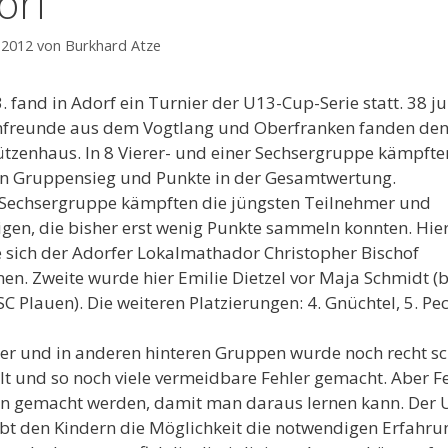
orf
 2012
von
Burkhard Atze
. fand in Adorf ein Turnier der U13-Cup-Serie statt. 38 j
hfreunde aus dem Vogtlang und Oberfranken fanden de
ützenhaus. In 8 Vierer- und einer Sechsergruppe kämpfte
n Gruppensieg und Punkte in der Gesamtwertung.
 Sechsergruppe kämpften die jüngsten Teilnehmer und
igen, die bisher erst wenig Punkte sammeln konnten. Hie
 sich der Adorfer Lokalmathador Christopher Bischof
en. Zweite wurde hier Emilie Dietzel vor Maja Schmidt (
C Plauen). Die weiteren Platzierungen: 4. Gnüchtel, 5. Pec
ser und in anderen hinteren Gruppen wurde noch recht sc
lt und so noch viele vermeidbare Fehler gemacht. Aber F
n gemacht werden, damit man daraus lernen kann. Der 
bt den Kindern die Möglichkeit die notwendigen Erfahr