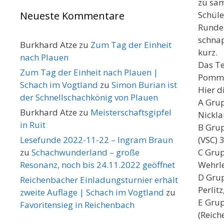
zu sam
Neueste Kommentare
Schüle
Runden
schnap
Burkhard Atze
zu
Zum Tag der Einheit
kurz.
nach Plauen
Das Te
Zum Tag der Einheit nach Plauen |
Pommes
Schach im Vogtland
zu
Simon Burian ist
Hier d
der Schnellschachkönig von Plauen
A Grupp
Burkhard Atze
zu
Meisterschaftsgipfel
Nicklau
in Ruit
B Grup
Lesefunde 2022-11-22 – Ingram Braun
(VSC) 
zu
Schachwunderland – große
C Grup
Resonanz, noch bis 24.11.2022 geöffnet
Wehrle
D Grup
Reichenbacher Einladungsturnier erhält
Perlitz
zweite Auflage | Schach im Vogtland
zu
E Grup
Favoritensieg in Reichenbach
(Reich