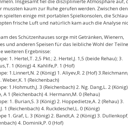
meln. Insgesamt fiel die disziplinierte Atmosphäre auf, 
r mussten kaum zur Ruhe gerufen werden. Zwischen den
 spielten einige mit portablen Spielkonsolen, die Schla
pten frische Luft und natürlich kam auch die Analyse ni
am des Schützenhauses sorge mit Getränken, Wienern,
 und anderen Speisen für das leibliche Wohl der Teiln
ie weiteren Ergebnisse:
e: 1. Hertel,T. 2,5 Pkt.; 2. Hertel,J. 1,5 (beide Rehau); 3.
s,T. 1 (König) 4. Kahlife,P. 1 (Hof)
pe: 1.Linnert,N. 2 (König) 1. Aliyev,R. 2 (Hof) 3.Reichmann
3. Weber,K. 1 (Reichenbach)
pe: 1.Hohmuth,J. 3 (Reichenbach) 2. Ng. Dang,L. 2 (König)
, A 1 (Reichenbach) 4. Hermann,M. 0 (Rehau)
pe: 1. Burian,S. 3 (König) 2. Hoppedietze,A. 2 (Rehau) 3.
,J. 1 (Reichenbach) 4. Ruckdeschel,L. 0 (König)
pe 1. Graf, L. 3 (König) 2. Bandt,A. 2 (König) 3. Dullenkopf
enbach) 4. Dominik,P. 0 (Hof)