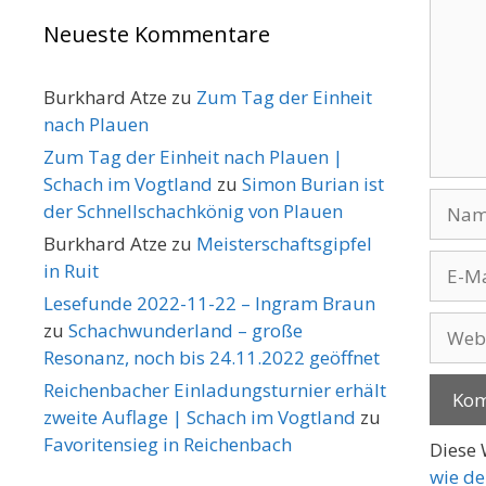
Neueste Kommentare
Burkhard Atze
zu
Zum Tag der Einheit
nach Plauen
Zum Tag der Einheit nach Plauen |
Schach im Vogtland
zu
Simon Burian ist
Name
der Schnellschachkönig von Plauen
Burkhard Atze
zu
Meisterschaftsgipfel
E-
in Ruit
Mail-
Lesefunde 2022-11-22 – Ingram Braun
Adres
Websi
zu
Schachwunderland – große
Resonanz, noch bis 24.11.2022 geöffnet
Reichenbacher Einladungsturnier erhält
zweite Auflage | Schach im Vogtland
zu
Favoritensieg in Reichenbach
Diese 
wie de