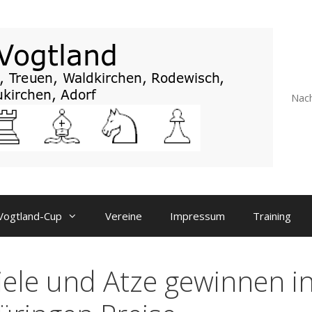
Nach
Vogtland-Cup
Vereine
Impressum
Training
iele und Atze gewinnen i