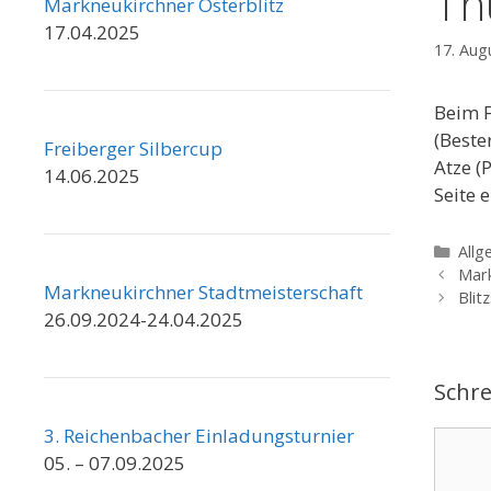
Th
Markneukirchner Osterblitz
17.04.2025
17. Aug
Beim F
(Beste
Freiberger Silbercup
Atze (
14.06.2025
Seite 
Kate
Allg
Mark
Markneukirchner Stadtmeisterschaft
Blit
26.09.2024-24.04.2025
Schr
3. Reichenbacher Einladungsturnier
Komme
05. – 07.09.2025