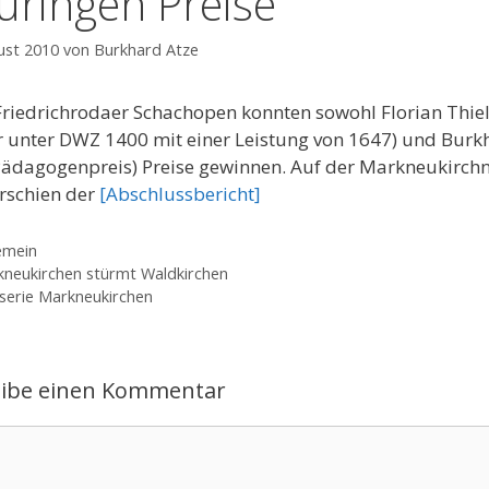
üringen Preise
ust 2010
von
Burkhard Atze
riedrichrodaer Schachopen konnten sowohl Florian Thie
r unter DWZ 1400 mit einer Leistung von 1647) und Burk
Pädagogenpreis) Preise gewinnen. Auf der Markneukirch
erschien der
[Abschlussbericht]
gorien
emein
neukirchen stürmt Waldkirchen
zserie Markneukirchen
eibe einen Kommentar
ntar