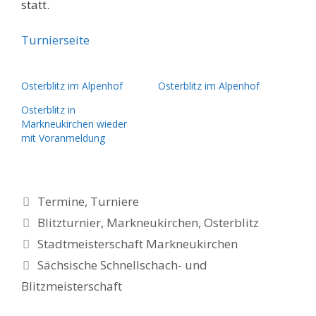
statt.
Turnierseite
Osterblitz im Alpenhof
Osterblitz im Alpenhof
Osterblitz in
Markneukirchen wieder
mit Voranmeldung
Kategorien
Termine
,
Turniere
Schlagwörter
Blitzturnier
,
Markneukirchen
,
Osterblitz
Stadtmeisterschaft Markneukirchen
Sächsische Schnellschach- und
Blitzmeisterschaft