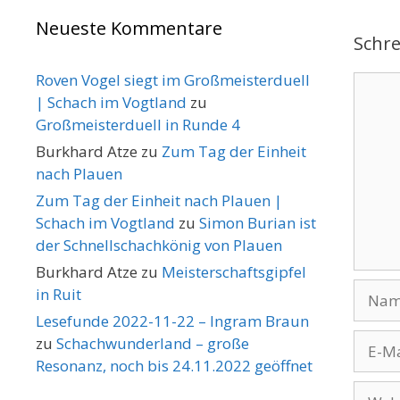
Neueste Kommentare
Schr
Roven Vogel siegt im Großmeisterduell
Komme
| Schach im Vogtland
zu
Großmeisterduell in Runde 4
Burkhard Atze
zu
Zum Tag der Einheit
nach Plauen
Zum Tag der Einheit nach Plauen |
Schach im Vogtland
zu
Simon Burian ist
der Schnellschachkönig von Plauen
Burkhard Atze
zu
Meisterschaftsgipfel
Name
in Ruit
Lesefunde 2022-11-22 – Ingram Braun
E-
zu
Schachwunderland – große
Mail-
Resonanz, noch bis 24.11.2022 geöffnet
Adres
Websi