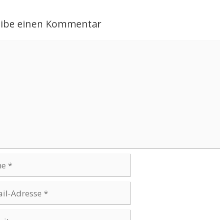
eibe einen Kommentar
ntar
se
te