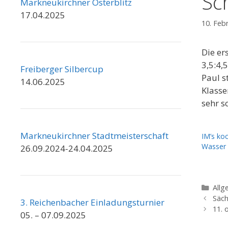
Sc
Markneukirchner Osterblitz
17.04.2025
10. Feb
Die er
3,5:4,
Freiberger Silbercup
Paul s
14.06.2025
Klasse
sehr s
Markneukirchner Stadtmeisterschaft
IM’s ko
Wasser
26.09.2024-24.04.2025
Kate
Allg
Säch
3. Reichenbacher Einladungsturnier
11. 
05. – 07.09.2025