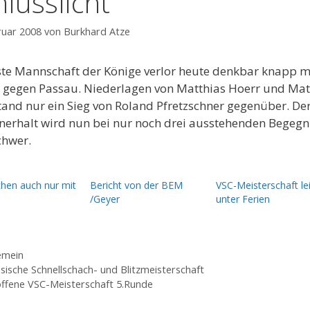
hlusslicht
ruar 2008
von
Burkhard Atze
ste Mannschaft der Könige verlor heute denkbar knapp m
5 gegen Passau. Niederlagen von Matthias Hoerr und Mat
tand nur ein Sieg von Roland Pfretzschner gegenüber. De
nerhalt wird nun bei nur noch drei ausstehenden Begeg
chwer.
chen auch nur mit
Bericht von der BEM
VSC-Meisterschaft le
/Geyer
unter Ferien
gorien
emein
sische Schnellschach- und Blitzmeisterschaft
offene VSC-Meisterschaft 5.Runde