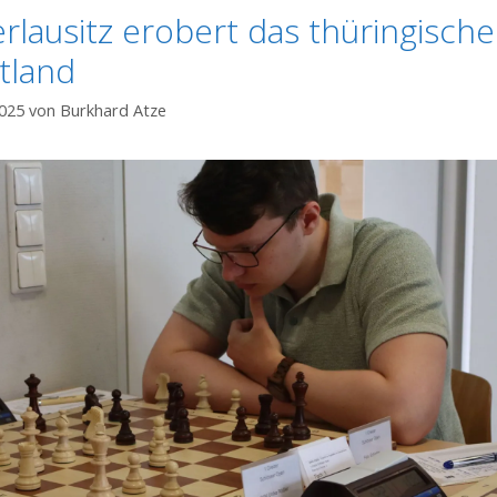
rlausitz erobert das thüringische
tland
2025
von
Burkhard Atze