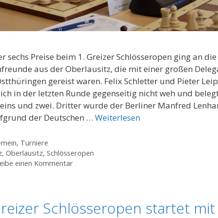
er sechs Preise beim 1. Greizer Schlösseropen ging an die
freunde aus der Oberlausitz, die mit einer großen Deleg
stthüringen gereist waren. Felix Schletter und Pieter Leip
sich in der letzten Runde gegenseitig nicht weh und beleg
 eins und zwei. Dritter wurde der Berliner Manfred Lenha
ufgrund der Deutschen …
Weiterlesen
gorien
emein
,
Turniere
agwörter
z
,
Oberlausitz
,
Schlösseropen
eibe einen Kommentar
Greizer Schlösseropen startet mit