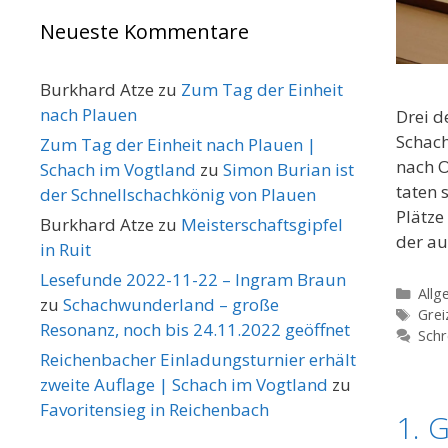
Neueste Kommentare
Burkhard Atze
zu
Zum Tag der Einheit
nach Plauen
Drei d
Schach
Zum Tag der Einheit nach Plauen |
nach O
Schach im Vogtland
zu
Simon Burian ist
taten 
der Schnellschachkönig von Plauen
Plätze
Burkhard Atze
zu
Meisterschaftsgipfel
der a
in Ruit
Lesefunde 2022-11-22 – Ingram Braun
Kate
Allg
zu
Schachwunderland – große
Schl
Grei
Resonanz, noch bis 24.11.2022 geöffnet
Schr
Reichenbacher Einladungsturnier erhält
zweite Auflage | Schach im Vogtland
zu
Favoritensieg in Reichenbach
1. 