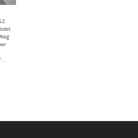
52
ödel.
 Weg
ner
f …