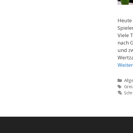
Heute 
Spiele
Viele 
nach G
und z
Wertza
Weiter
Kate
Allg
Schl
Grei
Schr