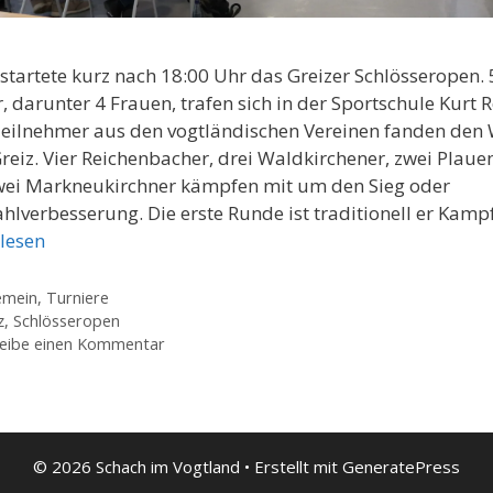
startete kurz nach 18:00 Uhr das Greizer Schlösseropen. 
r, darunter 4 Frauen, trafen sich in der Sportschule Kurt R
Teilnehmer aus den vogtländischen Vereinen fanden den
reiz. Vier Reichenbacher, drei Waldkirchener, zwei Plaue
wei Markneukirchner kämpfen mit um den Sieg oder
hlverbesserung. Die erste Runde ist traditionell er Kamp
lesen
gorien
emein
,
Turniere
agwörter
z
,
Schlösseropen
eibe einen Kommentar
© 2026 Schach im Vogtland
• Erstellt mit
GeneratePress