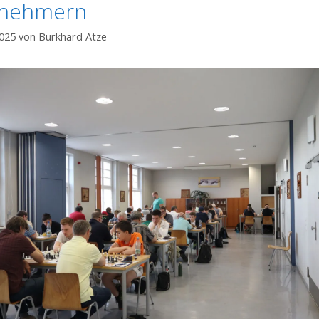
lnehmern
2025
von
Burkhard Atze