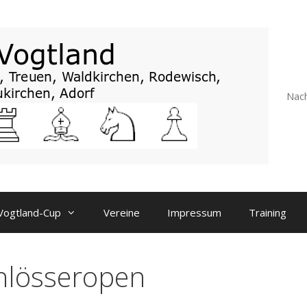
Nach
Vogtland-Cup
Vereine
Impressum
Training
hlösseropen