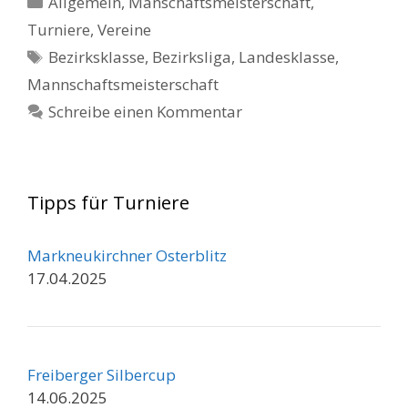
Allgemein
,
Manschaftsmeisterschaft
,
Turniere
,
Vereine
Schlagwörter
Bezirksklasse
,
Bezirksliga
,
Landesklasse
,
Mannschaftsmeisterschaft
Schreibe einen Kommentar
Tipps für Turniere
Markneukirchner Osterblitz
17.04.2025
Freiberger Silbercup
14.06.2025