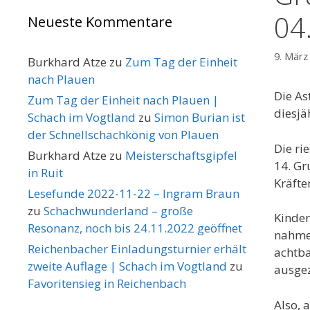
04
Neueste Kommentare
9. März
Burkhard Atze
zu
Zum Tag der Einheit
nach Plauen
Die As
Zum Tag der Einheit nach Plauen |
diesjä
Schach im Vogtland
zu
Simon Burian ist
der Schnellschachkönig von Plauen
Die ri
Burkhard Atze
zu
Meisterschaftsgipfel
14. Gr
in Ruit
Kräft
Lesefunde 2022-11-22 – Ingram Braun
zu
Schachwunderland – große
Kinder
Resonanz, noch bis 24.11.2022 geöffnet
nahmen
Reichenbacher Einladungsturnier erhält
achtba
zweite Auflage | Schach im Vogtland
zu
ausgez
Favoritensieg in Reichenbach
Also, 