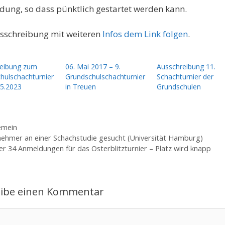
ung, so dass pünktlich gestartet werden kann.
sschreibung mit weiteren
Infos dem Link folgen
.
eibung zum
06. Mai 2017 – 9.
Ausschreibung 11.
hulschachturnier
Grundschulschachturnier
Schachturnier der
5.2023
in Treuen
Grundschulen
gorien
emein
nehmer an einer Schachstudie gesucht (Universität Hamburg)
er 34 Anmeldungen für das Osterblitzturnier – Platz wird knapp
eibe einen Kommentar
ntar