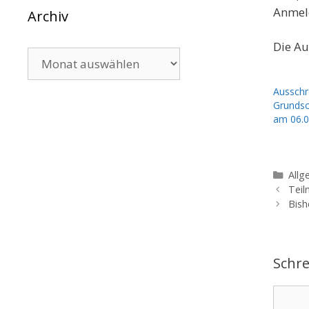
Anmeld
Archiv
Die Au
Archiv
Ausschr
Grundsc
am 06.0
Kate
Allg
Teil
Bish
Schr
Komme