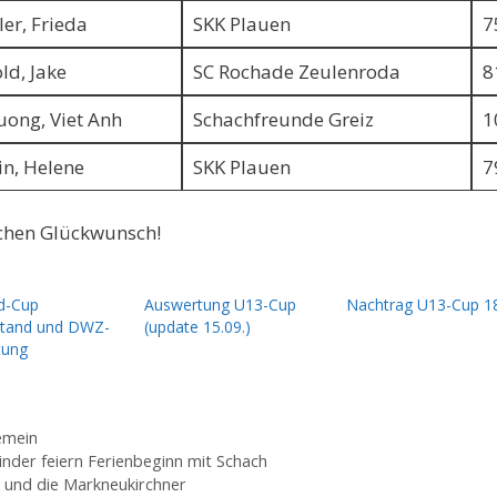
er, Frieda
SKK Plauen
7
ld, Jake
SC Rochade Zeulenroda
8
uong, Viet Anh
Schachfreunde Greiz
1
in, Helene
SKK Plauen
7
chen Glückwunsch!
d-Cup
Auswertung U13-Cup
Nachtrag U13-Cup 1
stand und DWZ-
(update 15.09.)
tung
gorien
emein
inder feiern Ferienbeginn mit Schach
 und die Markneukirchner