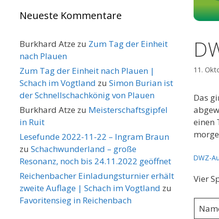
Neueste Kommentare
DW
Burkhard Atze
zu
Zum Tag der Einheit
nach Plauen
Zum Tag der Einheit nach Plauen |
11. Okt
Schach im Vogtland
zu
Simon Burian ist
der Schnellschachkönig von Plauen
Das gi
Burkhard Atze
zu
Meisterschaftsgipfel
abgewa
in Ruit
einen 
morgen
Lesefunde 2022-11-22 – Ingram Braun
zu
Schachwunderland – große
DWZ-Au
Resonanz, noch bis 24.11.2022 geöffnet
Reichenbacher Einladungsturnier erhält
Vier S
zweite Auflage | Schach im Vogtland
zu
Favoritensieg in Reichenbach
Name