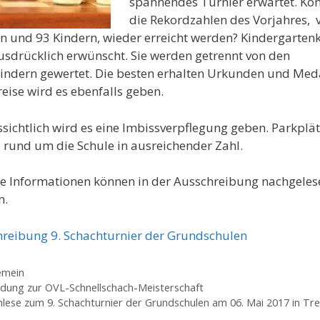
spannendes Turnier erwartet. Kö
die Rekordzahlen des Vorjahres, 
n und 93 Kindern, wieder erreicht werden? Kindergarten
usdrücklich erwünscht. Sie werden getrennt von den
indern gewertet. Die besten erhalten Urkunden und Meda
eise wird es ebenfalls geben.
sichtlich wird es eine Imbissverpflegung geben. Parkplä
s rund um die Schule in ausreichender Zahl.
e Informationen können in der Ausschreibung nachgeles
n.
reibung 9. Schachturnier der Grundschulen
gorien
emein
adung zur OVL-Schnellschach-Meisterschaft
lese zum 9. Schachturnier der Grundschulen am 06. Mai 2017 in Tr