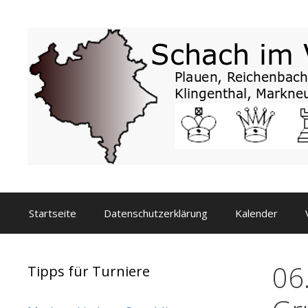
Zum
Inhalt
springen
Startseite
Datenschutzerklärung
Kalender
06
Tipps für Turniere