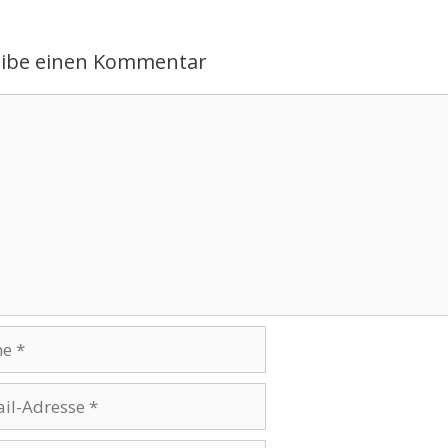
eibe einen Kommentar
ntar
se