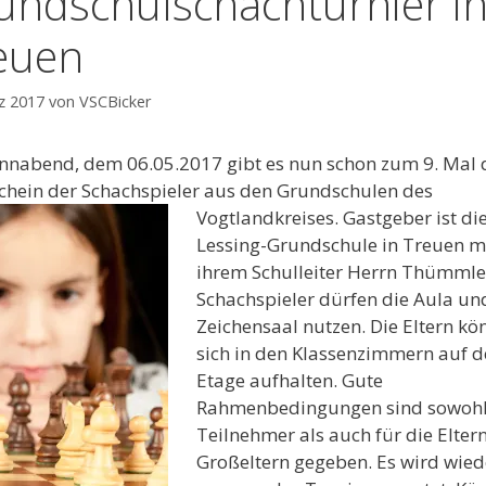
undschulschachturnier i
euen
z 2017
von
VSCBicker
nabend, dem 06.05.2017 gibt es nun schon zum 9. Mal 
ichein der Schachspieler aus den Grundschulen des
Vogtlandkreise
s. Gastgeber ist di
Lessing-Grundschule in Treuen m
ihrem Schulleiter Herrn Thümmler
Schachspieler dürfen die Aula un
Zeichensaal nutzen. Die Eltern kö
sich in den Klassenzimmern auf d
Etage aufhalten. Gute
Rahmenbedingungen sind sowohl
Teilnehmer als auch für die Eltern
Großeltern gegeben. Es wird wied