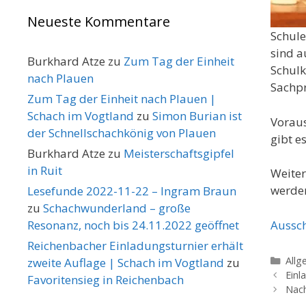
Neueste Kommentare
Schule
sind a
Burkhard Atze
zu
Zum Tag der Einheit
Schulk
nach Plauen
Sachpr
Zum Tag der Einheit nach Plauen |
Schach im Vogtland
zu
Simon Burian ist
Voraus
der Schnellschachkönig von Plauen
gibt e
Burkhard Atze
zu
Meisterschaftsgipfel
in Ruit
Weiter
werde
Lesefunde 2022-11-22 – Ingram Braun
zu
Schachwunderland – große
Aussch
Resonanz, noch bis 24.11.2022 geöffnet
Reichenbacher Einladungsturnier erhält
Kate
Allg
zweite Auflage | Schach im Vogtland
zu
Einl
Favoritensieg in Reichenbach
Nach