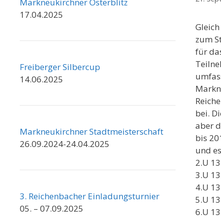
Markneukirchner Osterblitz
17.04.2025
Gleich
zum St
für da
Teilne
Freiberger Silbercup
umfass
14.06.2025
Markne
Reiche
bei. D
aber d
Markneukirchner Stadtmeisterschaft
bis 20
26.09.2024-24.04.2025
und es
2.U 1
3.U 13
4.U 1
3. Reichenbacher Einladungsturnier
5.U 13
05. – 07.09.2025
6.U 13