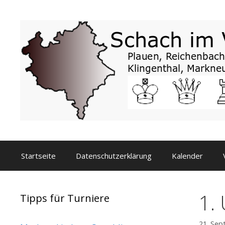
Zum
Inhalt
springen
Startseite
Datenschutzerklärung
Kalender
1.
Tipps für Turniere
21. Se