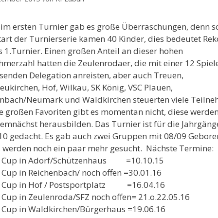
 im ersten Turnier gab es große Überraschungen, denn s
art der Turnierserie kamen 40 Kinder, dies bedeutet Re
s 1.Turnier. Einen großen Anteil an dieser hohen
hmerzahl hatten die Zeulenrodaer, die mit einer 12 Spiel
enden Delegation anreisten, aber auch Treuen,
ukirchen, Hof, Wilkau, SK König, VSC Plauen,
nbach/Neumark und Waldkirchen steuerten viele Teiln
ie großen Favoriten gibt es momentan nicht, diese werden
emnächst herausbilden. Das Turnier ist für die Jahrgän
10 gedacht. Es gab auch zwei Gruppen mit 08/09 Gebor
 werden noch ein paar mehr gesucht. Nächste Termine:
3 Cup in Adorf/Schützenhaus =10.10.15
 Cup in Reichenbach/ noch offen =30.01.16
3 Cup in Hof / Postsportplatz =16.04.16
 Cup in Zeulenroda/SFZ noch offen= 21.o.22.05.16
 Cup in Waldkirchen/Bürgerhaus =19.06.16