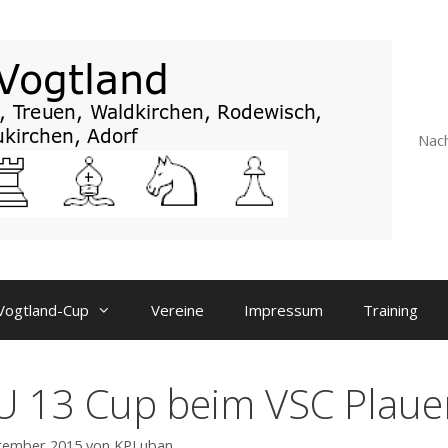
Nach
Vogtland-Cup
Vereine
Impressum
Training
 U 13 Cup beim VSC Plaue
ptember 2015
von
KPLuban