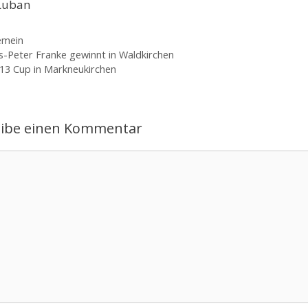
 Luban
gorien
emein
s-Peter Franke gewinnt in Waldkirchen
 13 Cup in Markneukirchen
eibe einen Kommentar
ntar