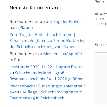
Peter
Neueste Kommentare
Kate
Allg
Clau
Burkhard Atze
zu
Zum Tag der Einheit
2. U
nach Plauen
Zum Tag der Einheit nach Plauen |
Schach im Vogtland
zu
Simon Burian ist
Schr
der Schnellschachkönig von Plauen
Burkhard Atze
zu
Meisterschaftsgipfel
Komme
in Ruit
Lesefunde 2022-11-22 – Ingram Braun
zu
Schachwunderland – große
Resonanz, noch bis 24.11.2022 geöffnet
Reichenbacher Einladungsturnier erhält
zweite Auflage | Schach im Vogtland
zu
Favoritensieg in Reichenbach