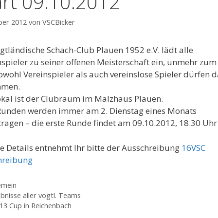
art 09.10.2012
ber 2012
von
VSCBicker
gtländische Schach-Club Plauen 1952 e.V. lädt alle
spieler zu seiner offenen Meisterschaft ein, unmehr zum
owohl Vereinspieler als auch vereinslose Spieler dürfen 
hmen.
okal ist der Clubraum im Malzhaus Plauen.
Runden werden immer am 2. Dienstag eines Monats
ragen – die erste Runde findet am 09.10.2012, 18.30 Uhr 
e Details entnehmt Ihr bitte der Ausschreibung
16VSC
hreibung
gorien
emein
bnisse aller vogtl. Teams
 13 Cup in Reichenbach