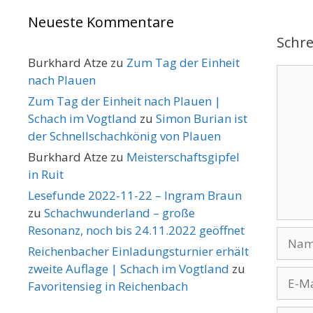
Neueste Kommentare
Schr
Burkhard Atze
zu
Zum Tag der Einheit
Komme
nach Plauen
Zum Tag der Einheit nach Plauen |
Schach im Vogtland
zu
Simon Burian ist
der Schnellschachkönig von Plauen
Burkhard Atze
zu
Meisterschaftsgipfel
in Ruit
Lesefunde 2022-11-22 – Ingram Braun
zu
Schachwunderland – große
Resonanz, noch bis 24.11.2022 geöffnet
Name
Reichenbacher Einladungsturnier erhält
zweite Auflage | Schach im Vogtland
zu
E-
Favoritensieg in Reichenbach
Mail-
Adres