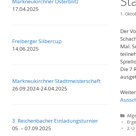
St
Markneukirchner Osterblitz
17.04.2025
1. Okto
Der Vo
Schach
Freiberger Silbercup
Mal. S
14.06.2025
teilne
Spiell
Die 7 
ausget
Markneukirchner Stadtmeisterschaft
26.09.2024-24.04.2025
Weiter
Aussc
Kate
Allg
3. Reichenbacher Einladungsturnier
Erge
05. – 07.09.2025
2. U