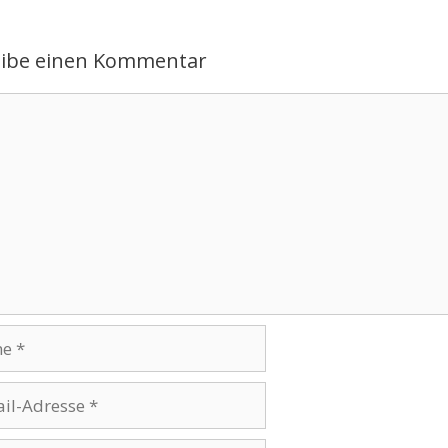
eibe einen Kommentar
ntar
se