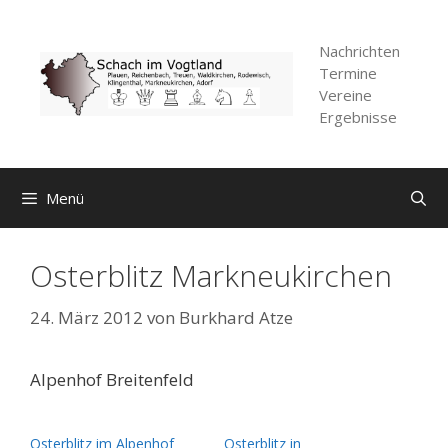
Zum
Inhalt
Nachrichten
springen
Termine
Vereine
Ergebnisse
Menü
Osterblitz Markneukirchen
24. März 2012
von
Burkhard Atze
Alpenhof Breitenfeld
Osterblitz im Alpenhof
Osterblitz in