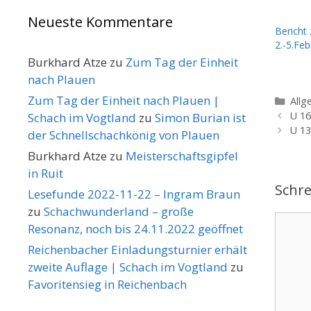
Neueste Kommentare
Bericht
2.-5.Feb
Burkhard Atze
zu
Zum Tag der Einheit
nach Plauen
Zum Tag der Einheit nach Plauen |
Kate
Allg
U 16
Schach im Vogtland
zu
Simon Burian ist
U 13
der Schnellschachkönig von Plauen
Burkhard Atze
zu
Meisterschaftsgipfel
in Ruit
Schr
Lesefunde 2022-11-22 – Ingram Braun
zu
Schachwunderland – große
Komme
Resonanz, noch bis 24.11.2022 geöffnet
Reichenbacher Einladungsturnier erhält
zweite Auflage | Schach im Vogtland
zu
Favoritensieg in Reichenbach