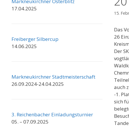
20
Markneukirchner Osterblitz
17.04.2025
15. Feb
Das Vo
26 Ein
Freiberger Silbercup
Kreism
14.06.2025
Der SK
vogtlä
Waldki
Chemni
Markneukirchner Stadtmeisterschaft
Teilne
26.09.2024-24.04.2025
auch z
-1. Pl
sich f
belegt
3. Reichenbacher Einladungsturnier
Besuch
05. – 07.09.2025
Tande