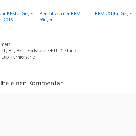
 zur BEM in Geyer
Bericht von der BEM
BEM 2014 in Geyer
r. 2013
/Geyer
gorien
emein
 SL, BL, Bkl – Endstände + U 20 Stand
 Cup Turnierserie
eibe einen Kommentar
ntar