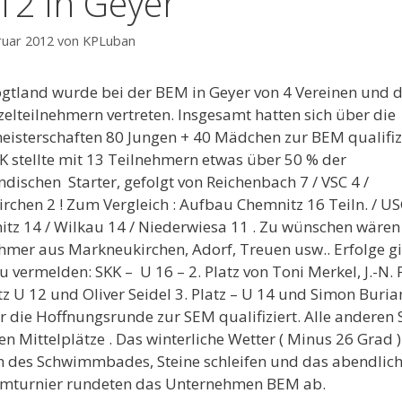
12 in Geyer
ruar 2012
von
KPLuban
gtland wurde bei der BEM in Geyer von 4 Vereinen und 
zelteilnehmern vertreten. Insgesamt hatten sich über die
eisterschaften 80 Jungen + 40 Mädchen zur BEM qualifizi
K stellte mit 13 Teilnehmern etwas über 50 % der
ndischen Starter, gefolgt von Reichenbach 7 / VSC 4 /
rchen 2 ! Zum Vergleich : Aufbau Chemnitz 16 Teiln. / U
tz 14 / Wilkau 14 / Niederwiesa 11 . Zu wünschen wären
hmer aus Markneukirchen, Adorf, Treuen usw.. Erfolge gi
u vermelden: SKK – U 16 – 2. Platz von Toni Merkel, J.-N.
atz U 12 und Oliver Seidel 3. Platz – U 14 und Simon Buria
ür die Hoffnungsrunde zur SEM qualifiziert. Alle anderen 
en Mittelplätze . Das winterliche Wetter ( Minus 26 Grad ) 
 des Schwimmbades, Steine schleifen und das abendlic
mturnier rundeten das Unternehmen BEM ab.