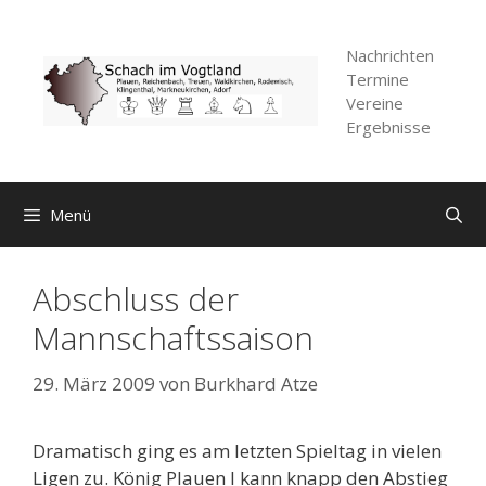
Zum
Inhalt
Nachrichten
springen
Termine
Vereine
Ergebnisse
Menü
Abschluss der
Mannschaftssaison
29. März 2009
von
Burkhard Atze
Dramatisch ging es am letzten Spieltag in vielen
Ligen zu. König Plauen I kann knapp den Abstieg