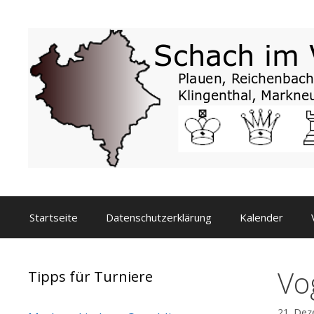
Zum
Inhalt
springen
Startseite
Datenschutzerklärung
Kalender
Vo
Tipps für Turniere
21. De