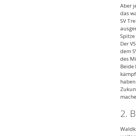
Aber j
das wa
SV Tre
ausger
Spitze
Der VS
dem SV
des Mi
Beide 
kämpfe
haben 
Zukunf
mache
2. 
Waldki