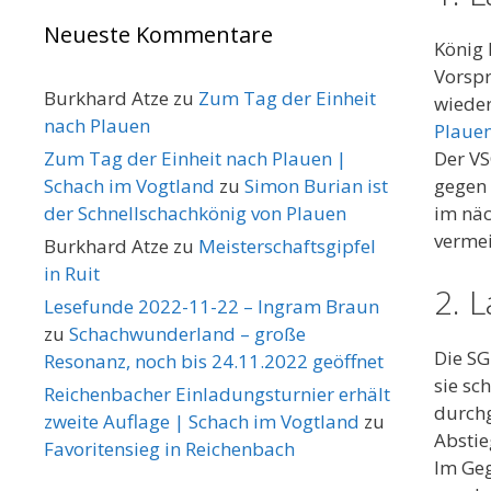
Neueste Kommentare
König 
Vorspr
Burkhard Atze
zu
Zum Tag der Einheit
wieder
nach Plauen
Plaue
Zum Tag der Einheit nach Plauen |
Der VS
Schach im Vogtland
zu
Simon Burian ist
gegen 
der Schnellschachkönig von Plauen
im näc
verme
Burkhard Atze
zu
Meisterschaftsgipfel
in Ruit
2. 
Lesefunde 2022-11-22 – Ingram Braun
zu
Schachwunderland – große
Die SG
Resonanz, noch bis 24.11.2022 geöffnet
sie sc
Reichenbacher Einladungsturnier erhält
durchg
zweite Auflage | Schach im Vogtland
zu
Abstie
Favoritensieg in Reichenbach
Im Geg