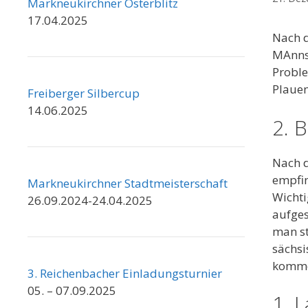
Markneukirchner Osterblitz
17.04.2025
Nach 
MAnnsc
Proble
Plauen
Freiberger Silbercup
14.06.2025
2. 
Nach 
empfin
Markneukirchner Stadtmeisterschaft
Wichti
26.09.2024-24.04.2025
aufges
man st
sächsi
komme
3. Reichenbacher Einladungsturnier
05. – 07.09.2025
1. 