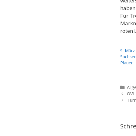
weiter
haben 
Für Tr
Markne
roten 
9. März
Sachsenl
Plauen
Kate
Allg
OVL-
Turn
Schr