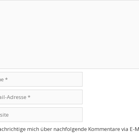
ntar
se
te
chrichtige mich über nachfolgende Kommentare via E-M