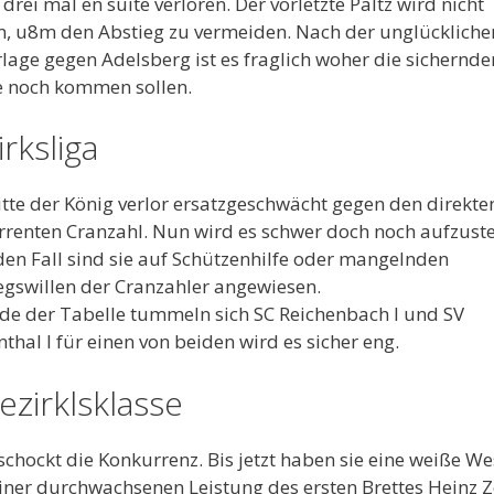
drei mal en suite verloren. Der vorletzte Paltz wird nicht
n, u8m den Abstieg zu vermeiden. Nach der unglückliche
lage gegen Adelsberg ist es fraglich woher die sichernde
e noch kommen sollen.
rksliga
itte der König verlor ersatzgeschwächt gegen den direkte
renten Cranzahl. Nun wird es schwer doch noch aufzuste
den Fall sind sie auf Schützenhilfe oder mangelnden
egswillen der Cranzahler angewiesen.
e der Tabelle tummeln sich SC Reichenbach I und SV
nthal I für einen von beiden wird es sicher eng.
ezirklsklasse
schockt die Konkurrenz. Bis jetzt haben sie eine weiße We
einer durchwachsenen Leistung des ersten Brettes Heinz Z