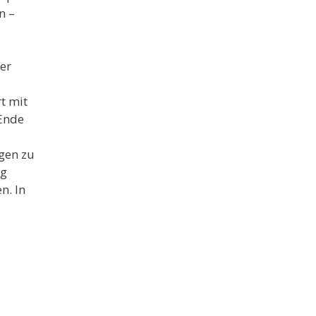
n –
er
t mit
Ende
gen zu
ig
n. In