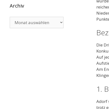
wurde 
Archiv
reiche
Nieder
Punkt
Archiv
Bezi
Die Dr
Konkur
Auf je
Aufsti
Am End
Klinge
1. B
Adorf 
trotz 