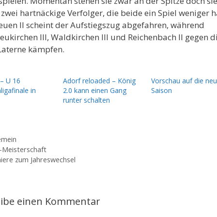
spielen. Momentan stehen sie zwar an der Spitze doch si
zwei hartnäckige Verfolger, die beide ein Spiel weniger 
euen II scheint der Aufstiegszug abgefahren, während
ukirchen III, Waldkirchen III und Reichenbach II gegen d
Laterne kämpfen.
 – U 16
Adorf reloaded – König
Vorschau auf die ne
igafinale in
2.0 kann einen Gang
Saison
runter schalten
gorien
emein
Meisterschaft
iere zum Jahreswechsel
eibe einen Kommentar