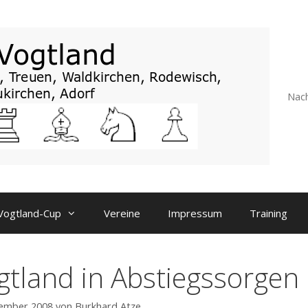
Nach
Vogtland-Cup
Vereine
Impressum
Training
gtland in Abstiegssorgen
zember 2008
von
Burkhard Atze