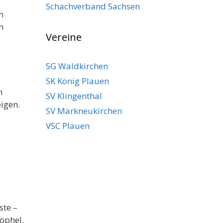
Schachverband Sachsen
n
n
Vereine
SG Waldkirchen
SK König Plauen
n
SV Klingenthal
igen.
SV Markneukirchen
VSC Plauen
ste –
öphel.