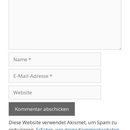
Name
E-
Mail-
Adresse
Website
Diese Website verwendet Akismet, um Spam zu
reduzieren.
Erfahre, wie deine Kommentardaten