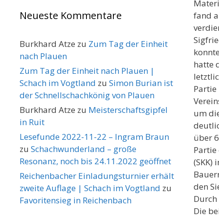
Materi
Neueste Kommentare
fand a
verdie
Sigfri
Burkhard Atze
zu
Zum Tag der Einheit
konnte
nach Plauen
hatte 
Zum Tag der Einheit nach Plauen |
letztl
Schach im Vogtland
zu
Simon Burian ist
Partie
der Schnellschachkönig von Plauen
Verein
Burkhard Atze
zu
Meisterschaftsgipfel
um die
in Ruit
deutli
Lesefunde 2022-11-22 – Ingram Braun
über 6
zu
Schachwunderland – große
Partie
Resonanz, noch bis 24.11.2022 geöffnet
(SKK) 
Bauern
Reichenbacher Einladungsturnier erhält
den Si
zweite Auflage | Schach im Vogtland
zu
Durch 
Favoritensieg in Reichenbach
Die be