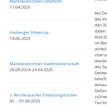
Markneukirchner Osterblitz
17.04.2025
Am Die
des Vo
den 3
dabei 
Freiberger Silbercup
Atze (
14.06.2025
im Ber
vortei
überr
(beide
Markneukirchner Stadtmeisterschaft
des Sp
26.09.2024-24.04.2025
Steine
Adorf)
vertau
Stefan
3. Reichenbacher Einladungsturnier
zufrie
05. – 07.09.2025
Teil b