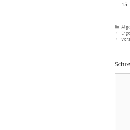
Kate
Allg
Erge
Vors
Schr
Komme