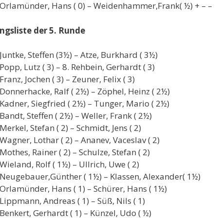
Orlamünder, Hans ( 0) – Weidenhammer,Frank( ½) + – –
ngsliste der 5. Runde
Juntke, Steffen (3½) – Atze, Burkhard ( 3½)
Popp, Lutz ( 3) – 8. Rehbein, Gerhardt ( 3)
Franz, Jochen ( 3) – Zeuner, Felix ( 3)
Donnerhacke, Ralf ( 2½) – Zöphel, Heinz ( 2½)
Kadner, Siegfried ( 2½) – Tunger, Mario ( 2½)
Bandt, Steffen ( 2½) – Weller, Frank ( 2½)
Merkel, Stefan ( 2) – Schmidt, Jens ( 2)
Wagner, Lothar ( 2) – Ananev, Vaceslav ( 2)
Mothes, Rainer ( 2) – Schulze, Stefan ( 2)
Wieland, Rolf ( 1½) – Ullrich, Uwe ( 2)
Neugebauer,Günther ( 1½) – Klassen, Alexander( 1½)
Orlamünder, Hans ( 1) – Schürer, Hans ( 1½)
Lippmann, Andreas ( 1) – Süß, Nils ( 1)
Benkert, Gerhardt ( 1) – Künzel, Udo ( ½)