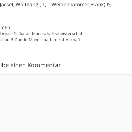
Jäckel, Wolfgang ( 1) – Weidenhammer,Frank( ½)
gorien
emein
bnisse 5. Runde Mannschaftsmeisterschaft
chau 6. Runde Mannschaftsmeisterschaft
eibe einen Kommentar
ntar