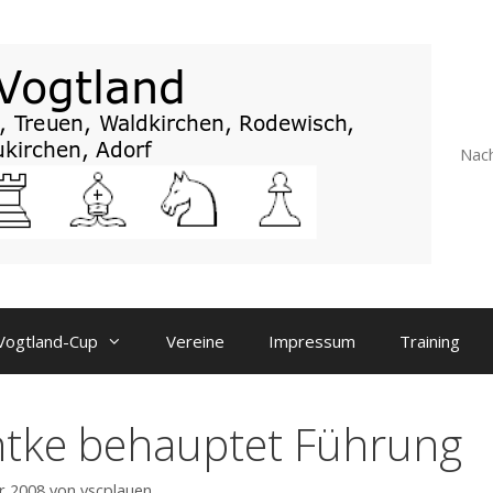
Nach
Vogtland-Cup
Vereine
Impressum
Training
ntke behauptet Führung
ar 2008
von
vscplauen