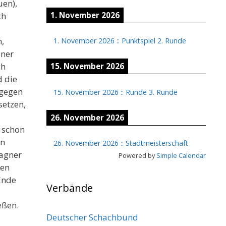
uen),
1. November 2026
ch
,
1. November 2026
::
Punktspiel 2. Runde
dner
ch
15. November 2026
d die
 gegen
15. November 2026
::
Runde 3. Runde
setzen,
26. November 2026
i schon
en
26. November 2026
::
Stadtmeisterschaft
Wagner
Powered by
Simple Calendar
den
Ende
Verbände
eßen.
Deutscher Schachbund