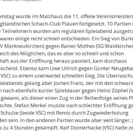
nstag wurde im Malzhaus die 11. offene Vereinsmeister
gtländischen Schach-Club Plauen fortgesetzt. 10 Partien 
0 Teilnehmern wurden am regulären Spielabend ausgetr
waren einige recht schnell entschieden.
Ein Sieg von Bur
SV Markneukirchen) gegen Rainer Mothes (SG Waldkirche
eich des Möglichen, das es aber so schnell und schon
lhaft aus der Eröffnung heraus passiert, kam durchaus
aschend. Ebenso kam Uwe Ullrich gegen Günter Neugeb
 VSC) zu einem unerwartet schnellen Sieg. Die Überrasch
ielabends gelang aber Jochen Franz, der mit den schwar
n nach ebenfalls kurzer Spieldauer gegen Heinz Zöphel (
 gewann, als dieser einen Zug in der Reihenfolge seines P
schte. Stefan Merkel musste nach schlechter Eröffnung g
 Schulze (beide VSC) mit Remis durch Zugwiederholung
den sein. In den anderen Partien wurde aber weit länger,
is zu 4 Stunden gekämpft. Ralf Donnerhacke (VSC) hatte z