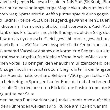
alvorteil gegen Nachwuchsspieler Nils Süß (SK König Pla
ber nur eine sehr langwierige Möglichkeit bis zum letztli
nten Sieg. Spitzenreiter Steffen Juntke spielte auch gegen
ed Kadner (beide VSC) überzeugend, gewann einen Bauern
 diesen im Turmendspiel aber nicht verwerten. Auch Ka
dank eines Freibauern noch Hoffnungen auf den Sieg, do
ich war das dynamische Gleichgewicht immer gewahrt un
 blieb Remis. VSC Nachwuchsspieler Felix Zeuner musste
skamerad Vaceslav Ananev die komplette Bedenkzeit ein
 mühsam angehäuften kleinen Vorteile schließlich zum
chen Vorteil zu bringen, den er auch im Blitzentscheid be
0 Zügen noch nervenstark zum Sieg führte. In der längst
 des Abends hatte Gerhard Rehbein (VSC) gegen Lothar 
im beidseitigen Springer-Läufer Endspiel mit abnehmen
 schließlich den besseren Blick für die Position und am 
eg auf seiner Seite.
den halben Punktverlust von Juntke konnte Atze aufschli
iden Führenden werden zur 5. Runde am 12.Februar im