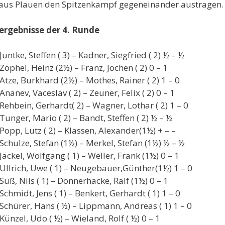
aus Plauen den Spitzenkampf gegeneinander austragen.
ergebnisse der 4. Runde
Juntke, Steffen ( 3) – Kadner, Siegfried ( 2) ½ – ½
Zöphel, Heinz (2½) – Franz, Jochen ( 2) 0 – 1
Atze, Burkhard (2½) – Mothes, Rainer ( 2) 1 – 0
Ananev, Vaceslav ( 2) – Zeuner, Felix ( 2) 0 – 1
Rehbein, Gerhardt( 2) – Wagner, Lothar ( 2) 1 – 0
Tunger, Mario ( 2) – Bandt, Steffen ( 2) ½ – ½
Popp, Lutz ( 2) – Klassen, Alexander(1½) + – –
Schulze, Stefan (1½) – Merkel, Stefan (1½) ½ – ½
Jäckel, Wolfgang ( 1) – Weller, Frank (1½) 0 – 1
Ullrich, Uwe ( 1) – Neugebauer,Günther(1½) 1 – 0
Süß, Nils ( 1) – Donnerhacke, Ralf (1½) 0 – 1
Schmidt, Jens ( 1) – Benkert, Gerhardt ( 1) 1 – 0
Schürer, Hans ( ½) – Lippmann, Andreas ( 1) 1 – 0
Künzel, Udo ( ½) – Wieland, Rolf ( ½) 0 – 1