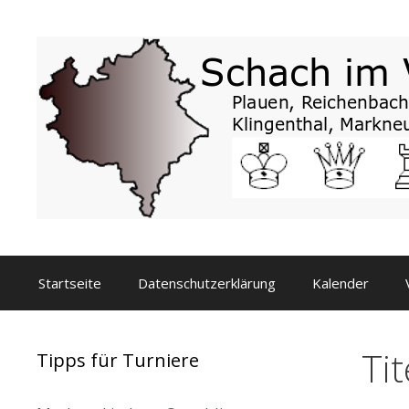
Zum
Inhalt
springen
Startseite
Datenschutzerklärung
Kalender
Tit
Tipps für Turniere