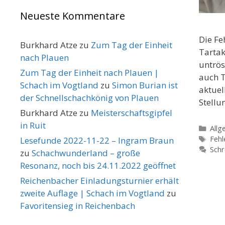
Neueste Kommentare
Die Fe
Burkhard Atze
zu
Zum Tag der Einheit
Tartak
nach Plauen
untrös
Zum Tag der Einheit nach Plauen |
auch T
Schach im Vogtland
zu
Simon Burian ist
aktuel
der Schnellschachkönig von Plauen
Stellu
Burkhard Atze
zu
Meisterschaftsgipfel
in Ruit
Kate
Allg
Schl
Fehl
Lesefunde 2022-11-22 – Ingram Braun
Schr
zu
Schachwunderland – große
Resonanz, noch bis 24.11.2022 geöffnet
Reichenbacher Einladungsturnier erhält
zweite Auflage | Schach im Vogtland
zu
Favoritensieg in Reichenbach