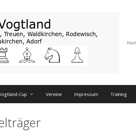
Nach
Vogtland-Cup
Vereine
Impressum
Training
elträger