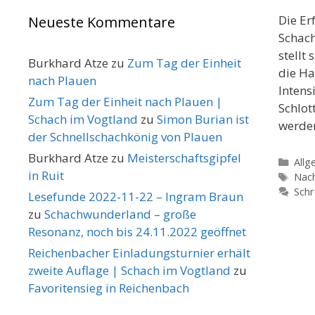
Die Er
Neueste Kommentare
Schach
stellt
Burkhard Atze
zu
Zum Tag der Einheit
die Ha
nach Plauen
Intens
Zum Tag der Einheit nach Plauen |
Schlot
Schach im Vogtland
zu
Simon Burian ist
werde
der Schnellschachkönig von Plauen
Burkhard Atze
zu
Meisterschaftsgipfel
Kate
Allg
in Ruit
Schl
Nac
Schr
Lesefunde 2022-11-22 – Ingram Braun
zu
Schachwunderland – große
Resonanz, noch bis 24.11.2022 geöffnet
Reichenbacher Einladungsturnier erhält
zweite Auflage | Schach im Vogtland
zu
Favoritensieg in Reichenbach