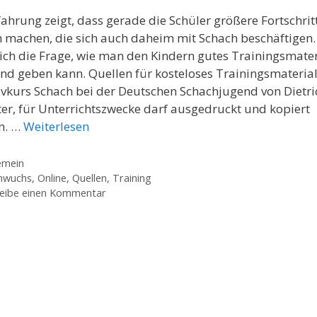
fahrung zeigt, dass gerade die Schüler größere Fortschrit
 machen, die sich auch daheim mit Schach beschäftigen.
 sich die Frage, wie man den Kindern gutes Trainingsmater
nd geben kann. Quellen für kosteloses Trainingsmateria
ivkurs Schach bei der Deutschen Schachjugend von Dietri
ter, für Unterrichtszwecke darf ausgedruckt und kopiert
n. …
Weiterlesen
gorien
emein
agwörter
hwuchs
,
Online
,
Quellen
,
Training
eibe einen Kommentar