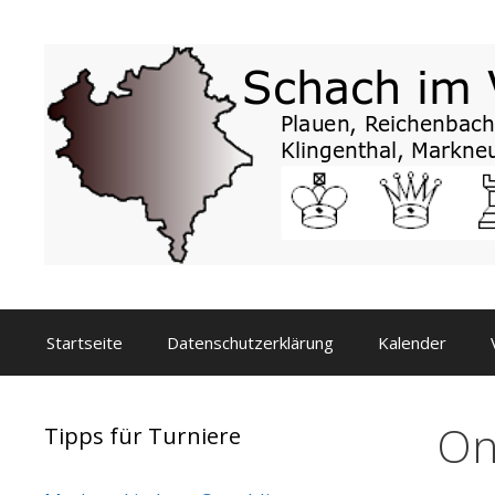
Zum
Inhalt
springen
Startseite
Datenschutzerklärung
Kalender
On
Tipps für Turniere