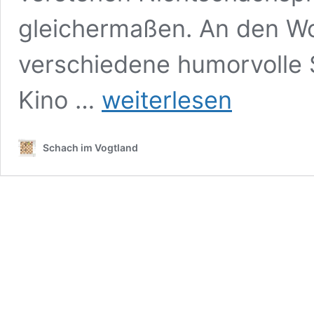
gleichermaßen. An den W
verschiedene humorvolle 
Schachwunderland
Kino …
weiterlesen
–
große
Resonanz,
Schach im Vogtland
noch
bis
24.11.2022
geöffnet